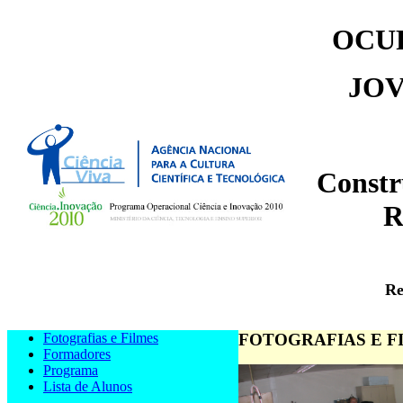
OCUP
JOV
Constr
R
Re
Fotografias e Filmes
FOTOGRAFIAS E F
Formadores
Programa
Lista de Alunos