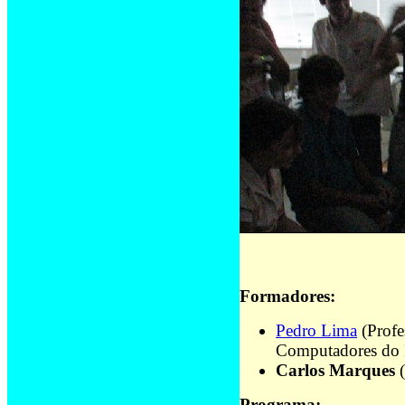
Formadores:
Pedro Lima
(Profe
Computadores do IS
Carlos Marques
(
Programa: